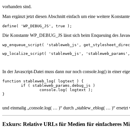
vorhanden sind.
Man ergänzt jetzt diesen Abschnitt einfach um eine weitere Konstante
Die Konstante WP_DEBUG_JS lässt sich beim Enqueuing des Javascri
wp_enqueue_script( 'stableweb_js', get_stylesheet_direc
wp_localize_script( 'stableweb_js', 'stableweb_params', a
In der Javascript-Datei muss dann nur noch console.log() in einer ei
function stableweb_log( logtext ) {

	if ( stableweb_params.debug_js )

		console.log( logtext );

}

und einmalig „console.log( … )“ durch „stablew_eblog( … )“ ersetzt
Exkurs: Relative URLs für Medien für einfacheres Mi