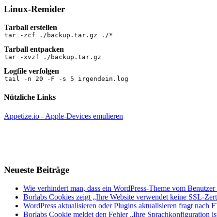
Linux-Remider
Tarball erstellen
tar -zcf ./backup.tar.gz ./*
Tarball entpacken
tar -xvzf ./backup.tar.gz
Logfile verfolgen
tail -n 20 -F -s 5 irgendein.log
Nützliche Links
Appetize.io - Apple-Devices emulieren
Neueste Beiträge
Wie verhindert man, dass ein WordPress-Theme vom Benutzer a
Borlabs Cookies zeigt „Ihre Website verwendet keine SSL-Zertif
WordPress aktualisieren oder Plugins aktualisieren fragt nach
Borlabs Cookie meldet den Fehler „Ihre Sprachkonfiguration ist