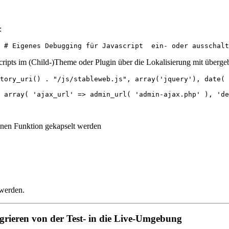
:
pts im (Child-)Theme oder Plugin über die Lokalisierung mit überge
tory_uri() . "/js/stableweb.js", array('jquery'), date( 
rray( 'ajax_url' => admin_url( 'admin-ajax.php' ), 'debug_j
genen Funktion gekapselt werden
 werden.
grieren von der Test- in die Live-Umgebung