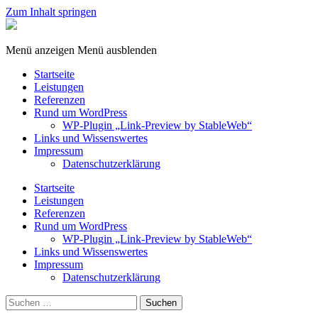
Zum Inhalt springen
StableWeb
/
CMS-
Menü anzeigen
Menü ausblenden
EDV
Startseite
Leistungen
Referenzen
Rund um WordPress
WP-Plugin „Link-Preview by StableWeb“
Links und Wissenswertes
Impressum
Datenschutzerklärung
Startseite
Leistungen
Referenzen
Rund um WordPress
WP-Plugin „Link-Preview by StableWeb“
Links und Wissenswertes
Impressum
Datenschutzerklärung
Suchen
nach: