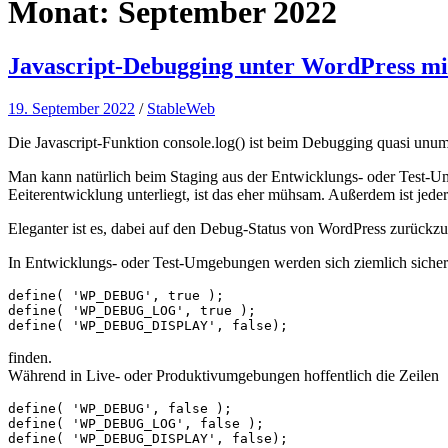
Monat:
September 2022
Javascript-Debugging unter WordPress mit
19. September 2022
/
StableWeb
Die Javascript-Funktion console.log() ist beim Debugging quasi u
Man kann natürlich beim Staging aus der Entwicklungs- oder Test-Umg
Eeiterentwicklung unterliegt, ist das eher mühsam. Außerdem ist jeder
Eleganter ist es, dabei auf den Debug-Status von WordPress zurückzu
In Entwicklungs- oder Test-Umgebungen werden sich ziemlich sicher 
define( 'WP_DEBUG', true );					# WP-Debugging ein- oder ausschalten

define( 'WP_DEBUG_LOG', true );				# Logfile (/wp-content/debug.log)  ein- oder ausschalten

finden.
Während in Live- oder Produktivumgebungen hoffentlich die Zeilen
define( 'WP_DEBUG', false );					# WP-Debugging ein- oder ausschalten

define( 'WP_DEBUG_LOG', false );				# Logfile (/wp-content/debug.log)  ein- oder ausschalten
