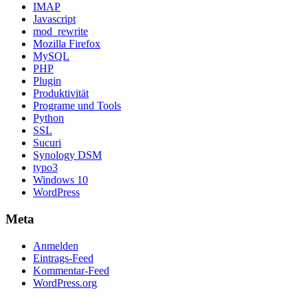
IMAP
Javascript
mod_rewrite
Mozilla Firefox
MySQL
PHP
Plugin
Produktivität
Programe und Tools
Python
SSL
Sucuri
Synology DSM
typo3
Windows 10
WordPress
Meta
Anmelden
Eintrags-Feed
Kommentar-Feed
WordPress.org