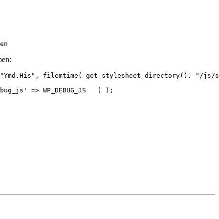
ben:
"Ymd.His", filemtime( get_stylesheet_directory(). "/js/s
s' => WP_DEBUG_JS	) );
