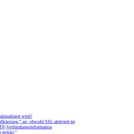
ktualisiert wird?
izierung.“ an, obwohl SSL aktiviert ist
 FTP-Verbindungsinformation
 defekt.“