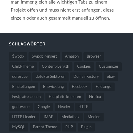
man immer gleich alle wichtigen Tabs zu einem
Projekt offen und muss nicht erst anfangen, diese
einzeln oder auch gesammelt manuell zu öffnen.
SCHLAGWÖRTER
$wpdb
$wpdb->insert
Amazon
Browser
Child-Theme
Content-Length
Cookies
Customizer
ddrescue
defekte Sektoren
DomainFactory
ebay
Einstellungen
Entwicklung
Facebook
Feldlänge
Festplatte clonen
Festplatte kopieren
Firefox
gddrescue
Google
Header
HTTP
HTTP Header
IMAP
Mediathek
Medien
MySQL
Parent-Theme
PHP
Plugin