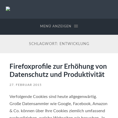
StableWeb
/
CMS-
MENÜ ANZEIGEN
EDV
SCHLAGWORT:
ENTWICKLUNG
Firefoxprofile zur Erhöhung von
Datenschutz und Produktivität
27. FEBRUAR 2015
Verfolgende Cookies sind heute allgegenwärtig.
Große Datensammler wie Google, Facebook, Amazon
& Co. können über Ihre Cookies ziemlich umfassend
nachvollziehen, welche Webseiten wir besuchen. Je