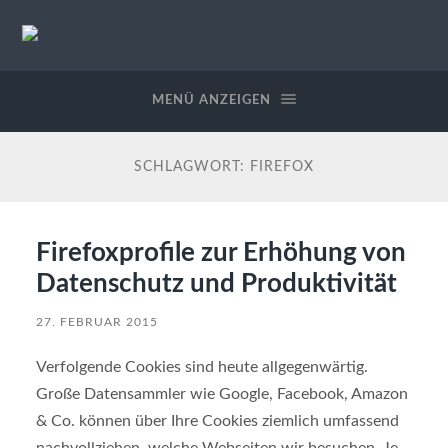
StableWeb
/
CMS-
MENÜ ANZEIGEN
EDV
SCHLAGWORT:
FIREFOX
Firefoxprofile zur Erhöhung von
Datenschutz und Produktivität
27. FEBRUAR 2015
Verfolgende Cookies sind heute allgegenwärtig.
Große Datensammler wie Google, Facebook, Amazon
& Co. können über Ihre Cookies ziemlich umfassend
nachvollziehen, welche Webseiten wir besuchen. Je