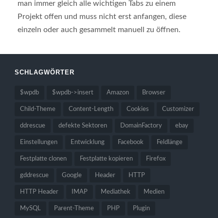
man immer gleich alle wichtigen Tabs zu einem
Projekt offen und muss nicht erst anfangen, diese
einzeln oder auch gesammelt manuell zu öffnen.
SCHLAGWÖRTER
$wpdb
$wpdb->insert
Amazon
Browser
Child-Theme
Content-Length
Cookies
Customizer
ddrescue
defekte Sektoren
DomainFactory
ebay
Einstellungen
Entwicklung
Facebook
Feldlänge
Festplatte clonen
Festplatte kopieren
Firefox
gddrescue
Google
Header
HTTP
HTTP Header
IMAP
Mediathek
Medien
MySQL
Parent-Theme
PHP
Plugin