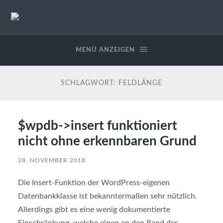
StableWeb
/
CMS-
MENÜ ANZEIGEN
EDV
SCHLAGWORT:
FELDLÄNGE
$wpdb->insert funktioniert
nicht ohne erkennbaren Grund
28. NOVEMBER 2018
Die Insert-Funktion der WordPress-eigenen
Datenbankklasse ist bekanntermaßen sehr nützlich.
Allerdings gibt es eine wenig dokumentierte
Einschränkung, welche einen an den Rand der