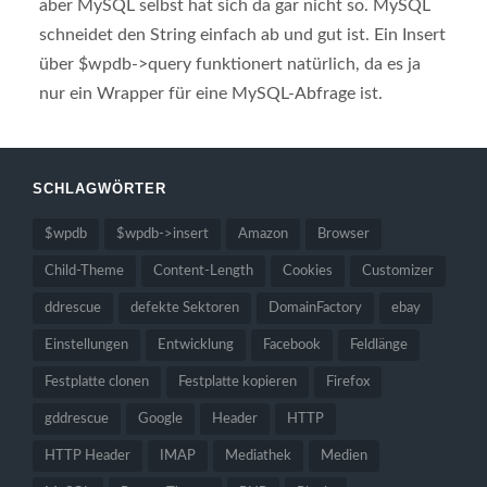
aber MySQL selbst hat sich da gar nicht so. MySQL
schneidet den String einfach ab und gut ist. Ein Insert
über $wpdb->query funktionert natürlich, da es ja
nur ein Wrapper für eine MySQL-Abfrage ist.
SCHLAGWÖRTER
$wpdb
$wpdb->insert
Amazon
Browser
Child-Theme
Content-Length
Cookies
Customizer
ddrescue
defekte Sektoren
DomainFactory
ebay
Einstellungen
Entwicklung
Facebook
Feldlänge
Festplatte clonen
Festplatte kopieren
Firefox
gddrescue
Google
Header
HTTP
HTTP Header
IMAP
Mediathek
Medien