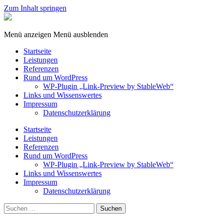
Zum Inhalt springen
StableWeb
/
CMS-
Menü anzeigen
Menü ausblenden
EDV
Startseite
Leistungen
Referenzen
Rund um WordPress
WP-Plugin „Link-Preview by StableWeb“
Links und Wissenswertes
Impressum
Datenschutzerklärung
Startseite
Leistungen
Referenzen
Rund um WordPress
WP-Plugin „Link-Preview by StableWeb“
Links und Wissenswertes
Impressum
Datenschutzerklärung
Suchen
nach: