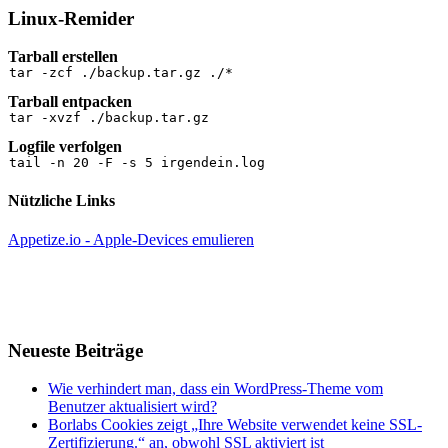
Linux-Remider
Tarball erstellen
tar -zcf ./backup.tar.gz ./*
Tarball entpacken
tar -xvzf ./backup.tar.gz
Logfile verfolgen
tail -n 20 -F -s 5 irgendein.log
Nützliche Links
Appetize.io - Apple-Devices emulieren
Neueste Beiträge
Wie verhindert man, dass ein WordPress-Theme vom
Benutzer aktualisiert wird?
Borlabs Cookies zeigt „Ihre Website verwendet keine SSL-
Zertifizierung.“ an, obwohl SSL aktiviert ist