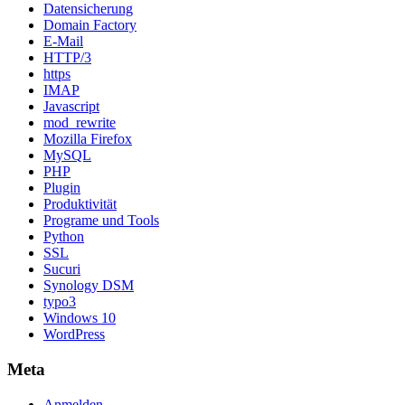
Datensicherung
Domain Factory
E-Mail
HTTP/3
https
IMAP
Javascript
mod_rewrite
Mozilla Firefox
MySQL
PHP
Plugin
Produktivität
Programe und Tools
Python
SSL
Sucuri
Synology DSM
typo3
Windows 10
WordPress
Meta
Anmelden