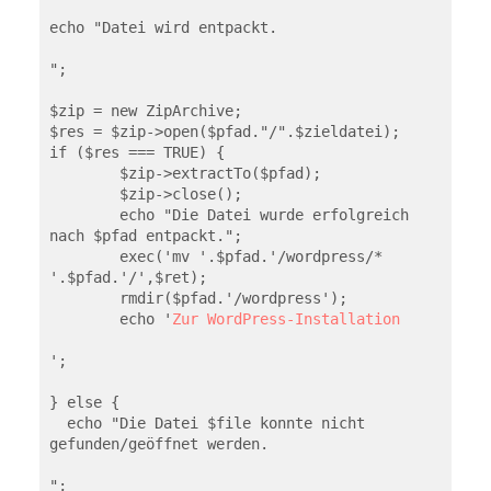
echo "Datei wird entpackt.
";

$zip = new ZipArchive;

$res = $zip->open($pfad."/".$zieldatei);

if ($res === TRUE) {

	$zip->extractTo($pfad);

	$zip->close();

	echo "Die Datei wurde erfolgreich 
nach $pfad entpackt.";

	exec('mv '.$pfad.'/wordpress/* 
'.$pfad.'/',$ret);

	rmdir($pfad.'/wordpress');

	echo '
Zur WordPress-Installation
';

} else {

  echo "Die Datei $file konnte nicht 
gefunden/geöffnet werden.
";
