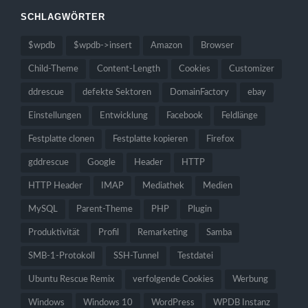
SCHLAGWÖRTER
$wpdb
$wpdb->insert
Amazon
Browser
Child-Theme
Content-Length
Cookies
Customizer
ddrescue
defekte Sektoren
DomainFactory
ebay
Einstellungen
Entwicklung
Facebook
Feldlänge
Festplatte clonen
Festplatte kopieren
Firefox
gddrescue
Google
Header
HTTP
HTTP Header
IMAP
Mediathek
Medien
MySQL
Parent-Theme
PHP
Plugin
Produktivität
Profil
Remarketing
Samba
SMB-1-Protokoll
SSH-Tunnel
Testdatei
Ubuntu Rescue Remix
verfolgende Cookies
Werbung
Windows
Windows 10
WordPress
WPDB Instanz