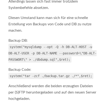
Allerdings lassen sich fast immer trotzdem
Systembefehle absetzen.
Diesen Umstand kann man sich für eine schnelle
Erstellung von Backups von Code und DB zu nutze
machen.
Backup DB:
system("mysqldump --opt -Q -h DB-ALT-HOST -u
DB-ALT-USER -p DB-ALT-NAME --password=\"DB-ALT-
PASSWORT\" > ./dbdump.sql",$ret);
Backup Code:
system("tar -zcf ./backup.tar.gz ./*",$ret);
Anschließend werden die beiden erzeugten Dateien
per (S)FTP heruntergeladen und auf den neuen Server
hochgeladen.