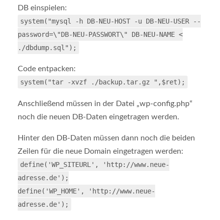
DB einspielen:
system("mysql -h DB-NEU-HOST -u DB-NEU-USER --
password=\"DB-NEU-PASSWORT\" DB-NEU-NAME <
./dbdump.sql");
Code entpacken:
system("tar -xvzf ./backup.tar.gz ",$ret);
Anschließend müssen in der Datei „wp-config.php“
noch die neuen DB-Daten eingetragen werden.
Hinter den DB-Daten müssen dann noch die beiden
Zeilen für die neue Domain eingetragen werden:
define('WP_SITEURL', 'http://www.neue-
adresse.de');
define('WP_HOME', 'http://www.neue-
adresse.de');