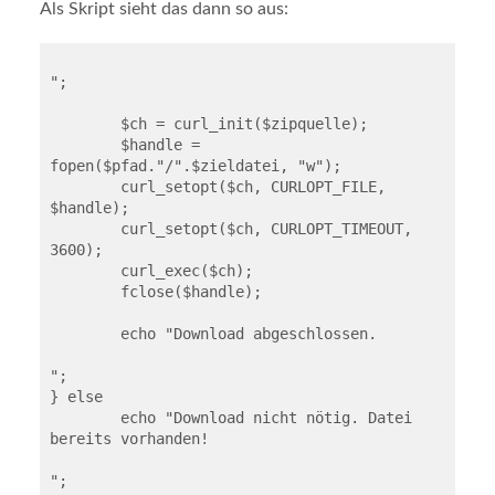
Als Skript sieht das dann so aus:
";

	$ch = curl_init($zipquelle);

	$handle = 
fopen($pfad."/".$zieldatei, "w");

	curl_setopt($ch, CURLOPT_FILE, 
$handle);

	curl_setopt($ch, CURLOPT_TIMEOUT, 
3600);

	curl_exec($ch);

	fclose($handle);

	echo "Download abgeschlossen.
";

} else

	echo "Download nicht nötig. Datei 
bereits vorhanden!
";
