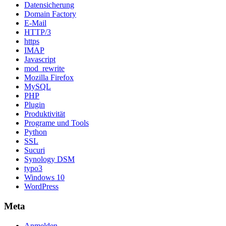
Datensicherung
Domain Factory
E-Mail
HTTP/3
https
IMAP
Javascript
mod_rewrite
Mozilla Firefox
MySQL
PHP
Plugin
Produktivität
Programe und Tools
Python
SSL
Sucuri
Synology DSM
typo3
Windows 10
WordPress
Meta
Anmelden