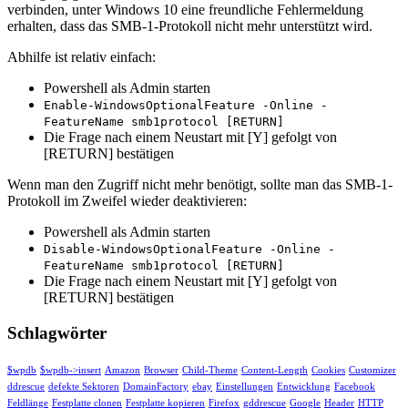
verbinden, unter Windows 10 eine freundliche Fehlermeldung
erhalten, dass das SMB-1-Protokoll nicht mehr unterstützt wird.
Abhilfe ist relativ einfach:
Powershell als Admin starten
Enable-WindowsOptionalFeature -Online -
FeatureName smb1protocol [RETURN]
Die Frage nach einem Neustart mit [Y] gefolgt von
[RETURN] bestätigen
Wenn man den Zugriff nicht mehr benötigt, sollte man das SMB-1-
Protokoll im Zweifel wieder deaktivieren:
Powershell als Admin starten
Disable-WindowsOptionalFeature -Online -
FeatureName smb1protocol [RETURN]
Die Frage nach einem Neustart mit [Y] gefolgt von
[RETURN] bestätigen
Schlagwörter
$wpdb
$wpdb->insert
Amazon
Browser
Child-Theme
Content-Length
Cookies
Customizer
ddrescue
defekte Sektoren
DomainFactory
ebay
Einstellungen
Entwicklung
Facebook
Feldlänge
Festplatte clonen
Festplatte kopieren
Firefox
gddrescue
Google
Header
HTTP