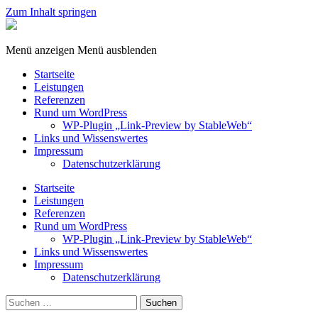
Zum Inhalt springen
StableWeb
/
CMS-
Menü anzeigen
Menü ausblenden
EDV
Startseite
Leistungen
Referenzen
Rund um WordPress
WP-Plugin „Link-Preview by StableWeb“
Links und Wissenswertes
Impressum
Datenschutzerklärung
Startseite
Leistungen
Referenzen
Rund um WordPress
WP-Plugin „Link-Preview by StableWeb“
Links und Wissenswertes
Impressum
Datenschutzerklärung
Suchen
nach: