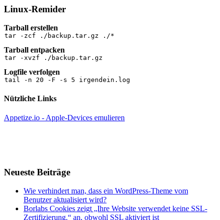
Linux-Remider
Tarball erstellen
tar -zcf ./backup.tar.gz ./*
Tarball entpacken
tar -xvzf ./backup.tar.gz
Logfile verfolgen
tail -n 20 -F -s 5 irgendein.log
Nützliche Links
Appetize.io - Apple-Devices emulieren
Neueste Beiträge
Wie verhindert man, dass ein WordPress-Theme vom
Benutzer aktualisiert wird?
Borlabs Cookies zeigt „Ihre Website verwendet keine SSL-
Zertifizierung.“ an, obwohl SSL aktiviert ist