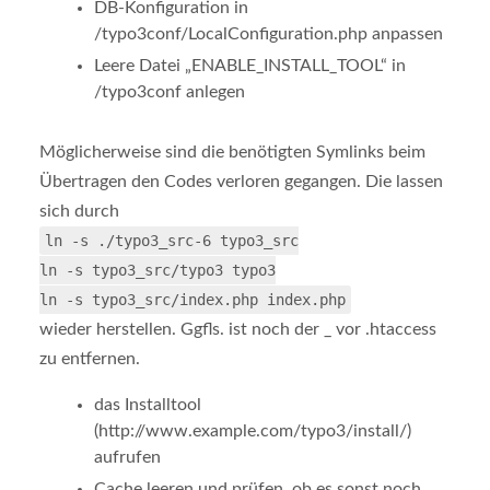
DB-Konfiguration in
/typo3conf/LocalConfiguration.php anpassen
Leere Datei „ENABLE_INSTALL_TOOL“ in
/typo3conf anlegen
Möglicherweise sind die benötigten Symlinks beim
Übertragen den Codes verloren gegangen. Die lassen
sich durch
ln -s ./typo3_src-6 typo3_src
ln -s typo3_src/typo3 typo3
ln -s typo3_src/index.php index.php
wieder herstellen. Ggfls. ist noch der _ vor .htaccess
zu entfernen.
das Installtool
(http://www.example.com/typo3/install/)
aufrufen
Cache leeren und prüfen, ob es sonst noch