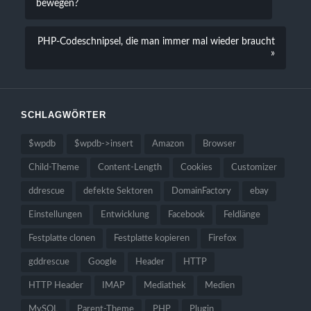
bewegen?
PHP-Codeschnipsel, die man immer mal wieder braucht
»
SCHLAGWÖRTER
$wpdb
$wpdb->insert
Amazon
Browser
Child-Theme
Content-Length
Cookies
Customizer
ddrescue
defekte Sektoren
DomainFactory
ebay
Einstellungen
Entwicklung
Facebook
Feldlänge
Festplatte clonen
Festplatte kopieren
Firefox
gddrescue
Google
Header
HTTP
HTTP Header
IMAP
Mediathek
Medien
MySQL
Parent-Theme
PHP
Plugin